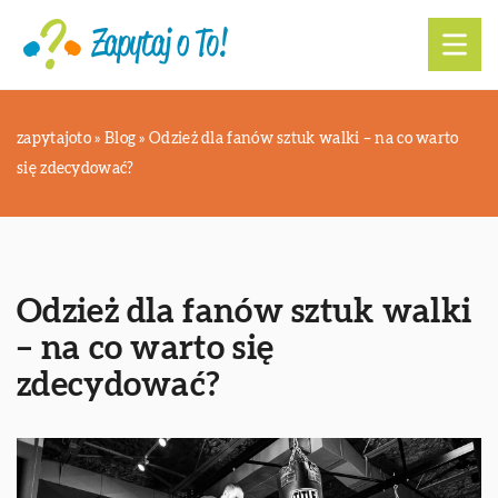
zapytajoto
»
Blog
»
Odzież dla fanów sztuk walki – na co warto
się zdecydować?
Odzież dla fanów sztuk walki
– na co warto się
zdecydować?