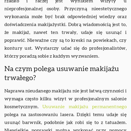
rzadko i raczej jest wynikiem wizyty u
nieprofesjonalnej osoby. Przyczyną nieestetycznego
wykonania może być brak odpowiedniej wiedzy oraz
doświadczenia makijażystki. Dobrą wiadomością jest to,
że makijaż, nawet ten trwały, udaje się usunąć i
poprawić. Nieważne czy są to kreski na powiekach, czy
kontury ust. Wystarczy udać się do profesjonalistów,
którzy poradzą sobie z każdym wyzwaniem.
Na czym polega usuwanie makijażu
trwałego?
Naprawa nieudanego makijażu nie jest łatwą czynności i
wymaga często kilku wizyt w profesjonalnym salonie
kosmetycznym.
Usuwanie makijażu permanentnego
polega na zastosowaniu lasera. Dzięki temu udaje się
usunąć barwnik, podobnie jak robi się to z tatuażem.
Niewielkie poprawki można wykonać przy pomocy