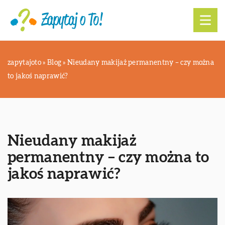
zapytajoto
»
Blog
»
Nieudany makijaż permanentny – czy można
to jakoś naprawić?
Nieudany makijaż
permanentny – czy można to
jakoś naprawić?