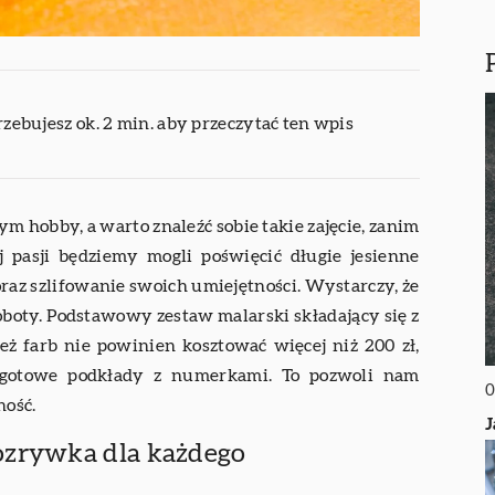
rzebujesz ok. 2 min. aby przeczytać ten wpis
m hobby, a warto znaleźć sobie takie zajęcie, zanim
ej pasji będziemy mogli poświęcić długie jesienne
raz szlifowanie swoich umiejętności. Wystarczy, że
oboty. Podstawowy zestaw malarski składający się z
nież farb nie powinien kosztować więcej niż 200 zł,
ę gotowe podkłady z numerkami. To pozwoli nam
0
ność.
J
ozrywka dla każdego