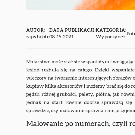
AUTOR:
DATA PUBLIKACJI:
KATEGORIA:
Pot
zapytajoto
08-15-2021
Wypoczynek
Malarstwo może stać się wspaniałym i wciągający
jesień rozhula się na całego. Dzięki wspaniał
wieczory na tworzenie interesujących obrazów o
kupimy kilka akcesoriów i możemy brać się do r
pędzli różnej grubości, palety, płótna, jak rów
jednak na start równie dobrze sprawdzą si
sprawdzić, czy malowanie sprawia nam przyjem
Malowanie po numerach, czyli r