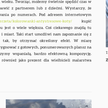
m wieku. Tworząc, możemy świetnie spędzić czas w
bawić z partnerem lub z dziećmi. Wystarczy, że
wania po numerach. Pod adresem internetowym
ierzeta/kolorowanki-antystresowe-koty/
kupić
u jest o wiele większa. Coś ciekawego znajdą tu
 i miast. Taki start umożliwi nam zapoznanie się z
ów tak, by otrzymać określony efekt. W miarę
ezygnować z gotowych, ponumerowanych plansz na
1
rzymy wspaniałą, bardzo efektowną kompozycję.
Z
również jako prezent dla wielbicieli malarstwa