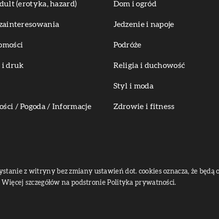
dult (erotyka, hazard)
Dom i ogród
zainteresowania
Jedzenie i napoje
omości
Podróże
i druk
Religia i duchowość
Styl i moda
ci / Pogoda / Informacje
Zdrowie i fitness
zystanie z witryny bez zmiany ustawień dot. cookies oznacza, że bę
Więcej szczegółów na podstronie
Polityka prywatności
.