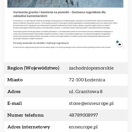
Region (Województwo)
zachodniopomorskie
Miasto
72-100 Łozienica
Adres
ul. Granitowa 8
E-mail
stone@enneurope.pl
Numer telefonu
48789008997
Adres internetowy
enneurope.pl