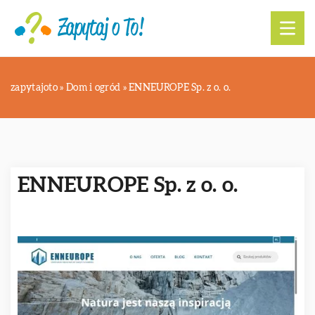
zapytajoto
»
Dom i ogród
»
ENNEUROPE Sp. z o. o.
ENNEUROPE Sp. z o. o.