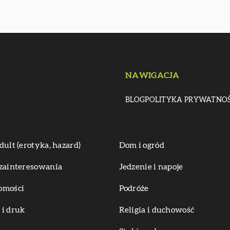
NAWIGACJA
BLOG
POLITYKA PRYWATNOŚ
dult (erotyka, hazard)
Dom i ogród
zainteresowania
Jedzenie i napoje
omości
Podróże
i druk
Religia i duchowość