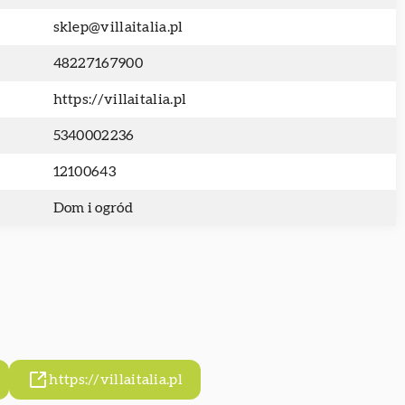
sklep@villaitalia.pl
48227167900
https://villaitalia.pl
5340002236
12100643
Dom i ogród
https://villaitalia.pl