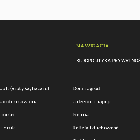
NAWIGACJA
BLOG
POLITYKA PRYWATNOŚ
dult (erotyka, hazard)
Dom i ogród
zainteresowania
Jedzenie i napoje
omości
Podróże
i druk
Religia i duchowość