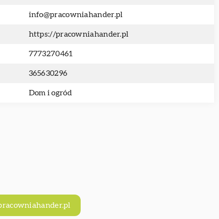
info@pracowniahander.pl
https://pracowniahander.pl
7773270461
365630296
Dom i ogród
/pracowniahander.pl