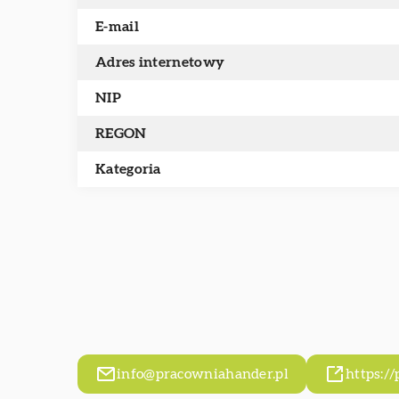
E-mail
Adres internetowy
NIP
REGON
Kategoria
info@pracowniahander.pl
https:/