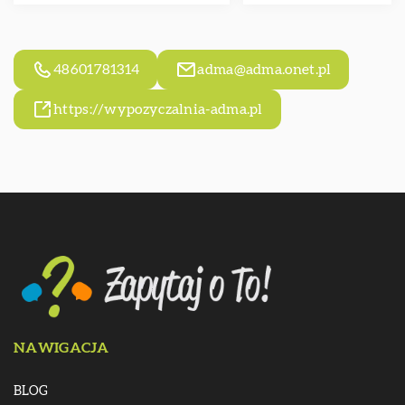
48601781314
adma@adma.onet.pl
https://wypozyczalnia-adma.pl
NAWIGACJA
BLOG