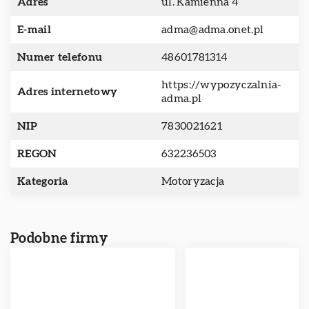
Adres
ul. Kamienna 4
E-mail
adma@adma.onet.pl
Numer telefonu
48601781314
https://wypozyczalnia-
Adres internetowy
adma.pl
NIP
7830021621
REGON
632236503
Kategoria
Motoryzacja
Podobne firmy