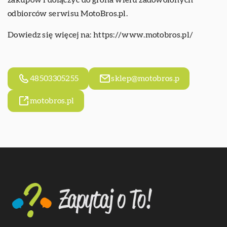
zakupów i dołączyć do grona wielu zadowolonych
odbiorców serwisu MotoBros.pl.
Dowiedz się więcej na:
https://www.motobros.pl/
48503305255
sklep@motobros.p
motobros.pl