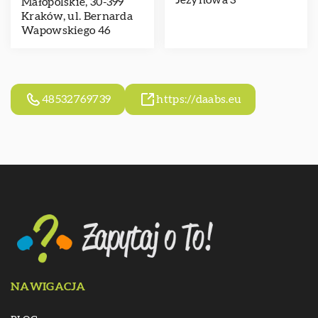
Jeżynowa 3
Małopolskie, 30-399
Kraków, ul. Bernarda
Wapowskiego 46
48532769739
https://daabs.eu
NAWIGACJA