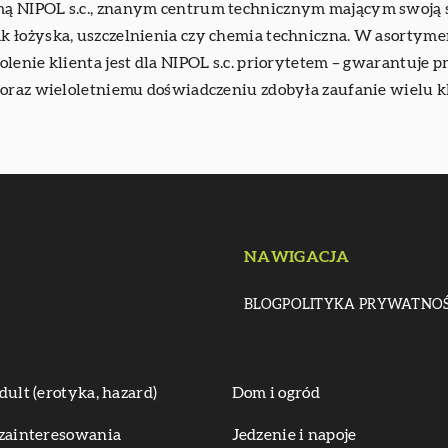
rmą NIPOL s.c., znanym centrum technicznym mającym swoją si
 łożyska, uszczelnienia czy chemia techniczna. W asortymen
lenie klienta jest dla NIPOL s.c. priorytetem – gwarantuje p
 oraz wieloletniemu doświadczeniu zdobyła zaufanie wielu k
NAWIGACJA
BLOG
POLITYKA PRYWATNOŚ
dult (erotyka, hazard)
Dom i ogród
zainteresowania
Jedzenie i napoje