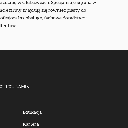
edzibę w Głubczycach. Specjalizuje się ona w
cie firmy znajdują się również piasty do
rofesjonalną obsługę, fachowe doradztwo i
lientów.
CI
REGULAMIN
Edukacja
Kariera