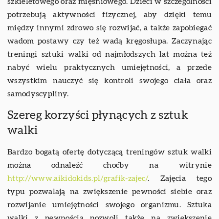
szkieletowego oraz mięśniowego. Dzieci w szczególności
potrzebują aktywności fizycznej, aby dzięki temu
między innymi zdrowo się rozwijać, a także zapobiegać
wadom postawy czy też wadą kręgosłupa. Zaczynając
treningi sztuki walki od najmłodszych lat można też
nabyć wielu praktycznych umiejętności, a przede
wszystkim nauczyć się kontroli swojego ciała oraz
samodyscypliny.
Szereg korzyści płynących z sztuk
walki
Bardzo bogatą ofertę dotyczącą treningów sztuk walki
można odnaleźć choćby na witrynie
http://www.aikidokids.pl/grafik-zajec/
. Zajęcia tego
typu pozwalają na zwiększenie pewności siebie oraz
rozwijanie umiejętności swojego organizmu. Sztuka
walki z pewnością pozwoli także na zwiększenie