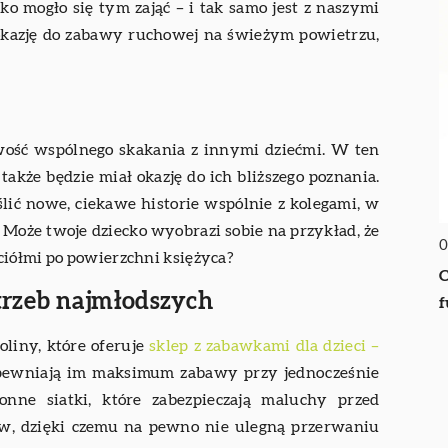
ko mogło się tym zająć – i tak samo jest z naszymi
 okazję do zabawy ruchowej na świeżym powietrzu,
iwość wspólnego skakania z innymi dziećmi. W ten
kże będzie miał okazję do ich bliższego poznania.
ślić nowe, ciekawe historie wspólnie z kolegami, w
 Może twoje dziecko wyobrazi sobie na przykład, że
0
ciółmi po powierzchni księżyca?
C
trzeb najmłodszych
f
oliny, które oferuje
sklep z zabawkami dla dzieci –
zapewniają im maksimum zabawy przy jednocześnie
ne siatki, które zabezpieczają maluchy przed
w, dzięki czemu na pewno nie ulegną przerwaniu