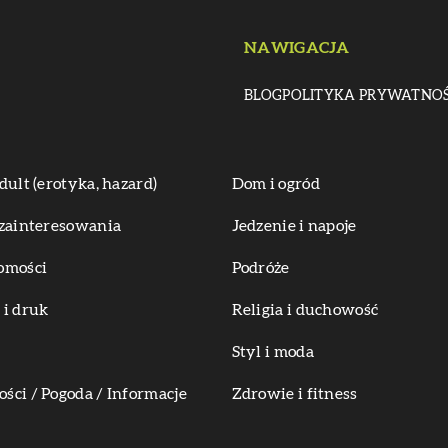
NAWIGACJA
BLOG
POLITYKA PRYWATNOŚ
dult (erotyka, hazard)
Dom i ogród
zainteresowania
Jedzenie i napoje
omości
Podróże
i druk
Religia i duchowość
Styl i moda
ci / Pogoda / Informacje
Zdrowie i fitness