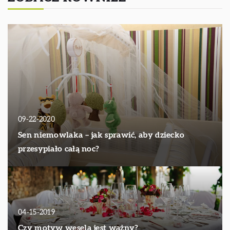
09-22-2020
Sen niemowlaka – jak sprawić, aby dziecko
przesypiało całą noc?
04-15-2019
Czy motyw wesela jest ważny?