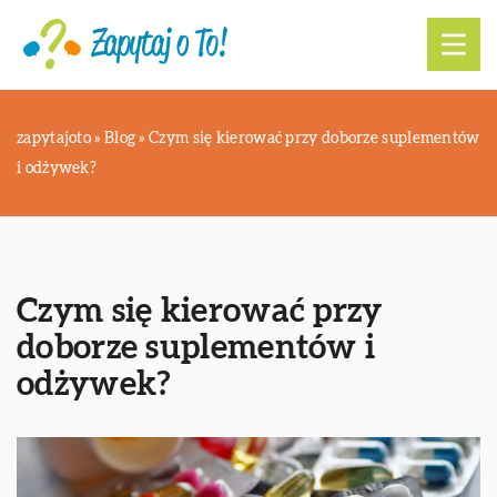
zapytajoto
»
Blog
»
Czym się kierować przy doborze suplementów
i odżywek?
Czym się kierować przy
doborze suplementów i
odżywek?