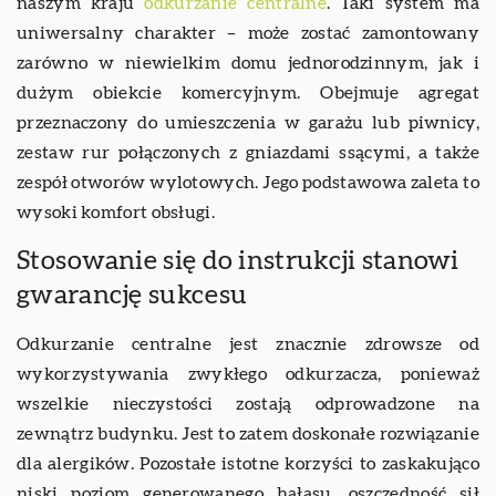
naszym kraju
odkurzanie centralne
. Taki system ma
uniwersalny charakter – może zostać zamontowany
zarówno w niewielkim domu jednorodzinnym, jak i
dużym obiekcie komercyjnym. Obejmuje agregat
przeznaczony do umieszczenia w garażu lub piwnicy,
zestaw rur połączonych z gniazdami ssącymi, a także
zespół otworów wylotowych. Jego podstawowa zaleta to
wysoki komfort obsługi.
Stosowanie się do instrukcji stanowi
gwarancję sukcesu
Odkurzanie centralne jest znacznie zdrowsze od
wykorzystywania zwykłego odkurzacza, ponieważ
wszelkie nieczystości zostają odprowadzone na
zewnątrz budynku. Jest to zatem doskonałe rozwiązanie
dla alergików. Pozostałe istotne korzyści to zaskakująco
niski poziom generowanego hałasu, oszczędność sił