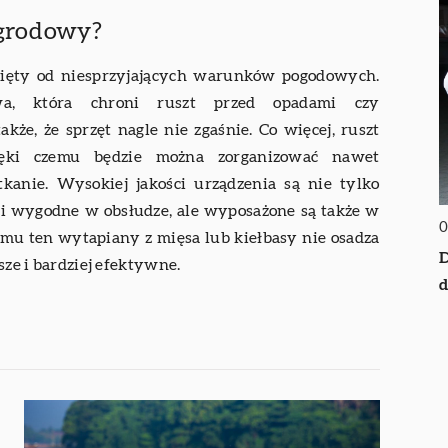
ogrodowy?
łonięty od niesprzyjających warunków pogodowych.
wa, która chroni ruszt przed opadami czy
kże, że sprzęt nagle nie zgaśnie. Co więcej, ruszt
zięki czemu będzie można zorganizować nawet
tkanie. Wysokiej jakości urządzenia są nie tylko
i wygodne w obsłudze, ale wyposażone są także w
0
temu ten wytapiany z mięsa lub kiełbasy nie osadza
D
sze i bardziej efektywne.
d