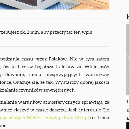
rzebujesz ok. 2 min. aby przeczytać ten wpis
spędzania czasu przez Polaków. Nic w tym zatem
ętów jest coraz bogatsza i ciekawsza. Wiele osób
grillowanie, mimo niesprzyjających warunków
ońce. Okazuje się, że tak. Wystarczy dobrej jakości
a działanie czynników zewnętrznych.
1
 działanie warunków atmosferycznych sprawiają, że
eż cieszyć w czasie deszczu. Jeśli interesuje Cię
D
ów gazowych Weber – www.grillmajster.pl
to strona
a
bór.