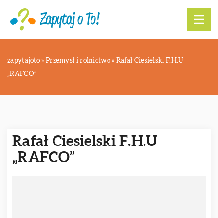
zapytajoto
»
Przemysł i rolnictwo
»
Rafał Ciesielski F.H.U
„RAFCO”
Rafał Ciesielski F.H.U
„RAFCO”