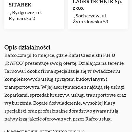
LAGERTECHNIK Sp.
SITAREK
z o.o.
-, Bydgoszcz, ul.
-, Sochaczew, ul.
Rymarska 2
Żyrardowska 53
Opis działalności
Rafco.com.pl to miejsce, gdzie Rafał Ciesielski F.H.U
„RAFCO” prezentuje swoją ofertę. Działająca na terenie
Tarnowa i okolic firma specjalizuje się w świadczeniu
kompleksowych usług sprzętem budowlanym i
transportowym. W jej asortymencie znajdują się usługi
koparkami, sprzedaż kruszyw, usługi transportowe oraz
wyburzenia. Bogate doświadczenie, wysokiej klasy
specjaliści oraz profesjonalne doradztwo gwarantują
najwyższą jakość oferowanych przez Rafco usług.
Odwiedź www:
https://rafco.com.pl/