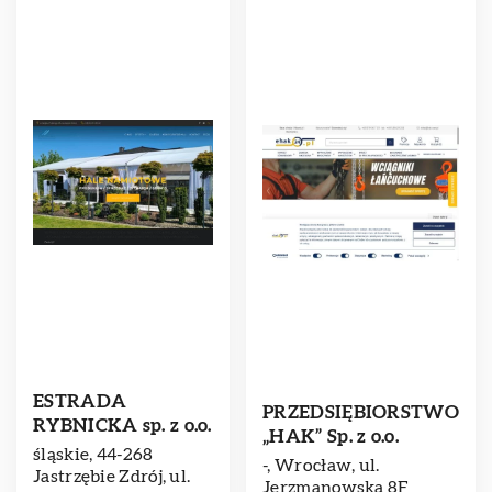
ESTRADA
PRZEDSIĘBIORSTWO
RYBNICKA sp. z o.o.
„HAK” Sp. z o.o.
śląskie, 44-268
-, Wrocław, ul.
Jastrzębie Zdrój, ul.
Jerzmanowska 8F