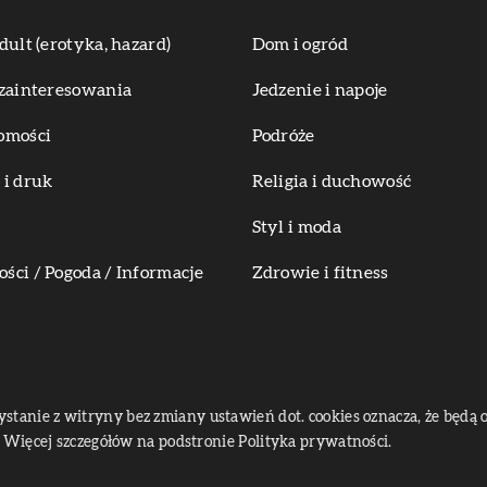
dult (erotyka, hazard)
Dom i ogród
zainteresowania
Jedzenie i napoje
omości
Podróże
i druk
Religia i duchowość
Styl i moda
ci / Pogoda / Informacje
Zdrowie i fitness
zystanie z witryny bez zmiany ustawień dot. cookies oznacza, że bę
Więcej szczegółów na podstronie
Polityka prywatności
.