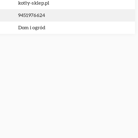
kotły-sklep.pl
9451976624
Dom i ogród