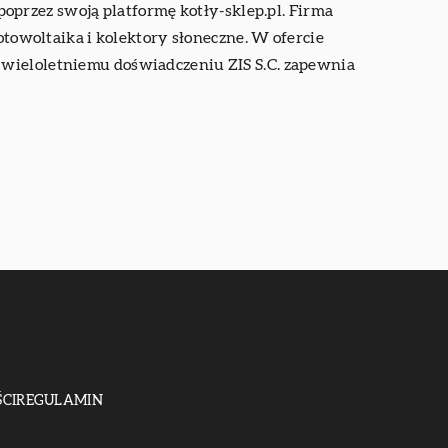
poprzez swoją platformę
kotły-sklep.pl
. Firma
otowoltaika i kolektory słoneczne. W ofercie
 wieloletniemu doświadczeniu ZIS S.C. zapewnia
CI
REGULAMIN