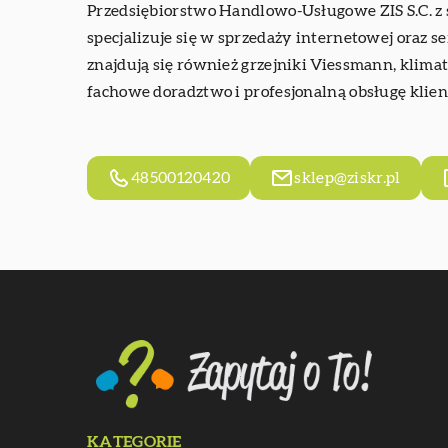
Przedsiębiorstwo Handlowo-Usługowe ZIS S.C. z
specjalizuje się w sprzedaży internetowej oraz s
znajdują się również grzejniki Viessmann, klim
fachowe doradztwo i profesjonalną obsługę klie
48500120420
sklep@ziskr.pl
KATEGORIE