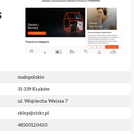
S
małopolskie
31-339 Kraków
ul. Wojciecha Weissa 7
sklep@ziskr.pl
48500120420