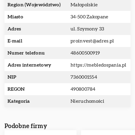
Region (Województwo)
Małopolskie
Miasto
34-500 Zakopane
Adres
ul. Szymony 33
E-mail
proinvest@adres.pl
Numer telefonu
48600500919
Adres internetowy
https://mebledospania.pl
NIP
7360001554
REGON
490800784
Kategoria
Nieruchomości
Podobne firmy