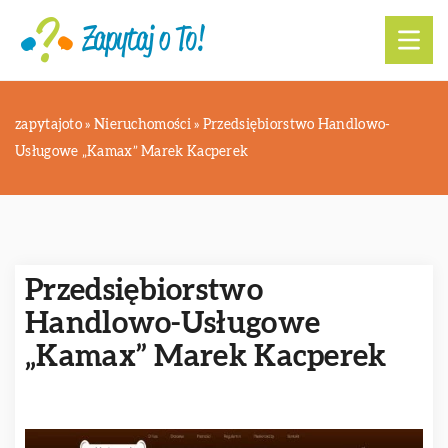
zapytajoto
»
Nieruchomości
»
Przedsiębiorstwo Handlowo-
Usługowe „Kamax” Marek Kacperek
Przedsiębiorstwo
Handlowo-Usługowe
„Kamax” Marek Kacperek