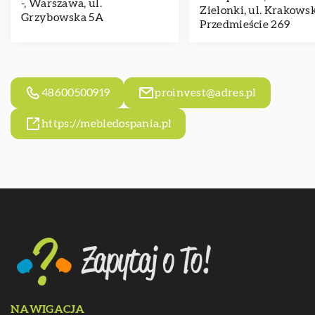
-, Warszawa, ul.
Zielonki, ul. Krakows
Grzybowska 5A
Przedmieście 269
48600500919
proinvest@adres.pl
https://mebledospania.pl
NAWIGACJA