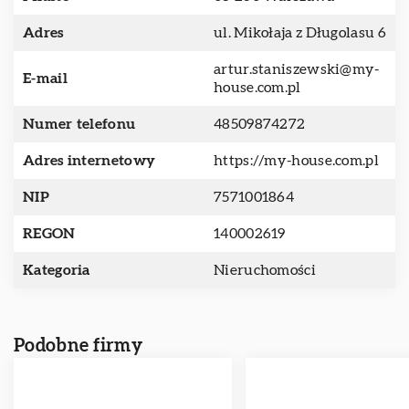
Adres
ul. Mikołaja z Długolasu 6
artur.staniszewski@my-
E-mail
house.com.pl
Numer telefonu
48509874272
Adres internetowy
https://my-house.com.pl
NIP
7571001864
REGON
140002619
Kategoria
Nieruchomości
Podobne firmy