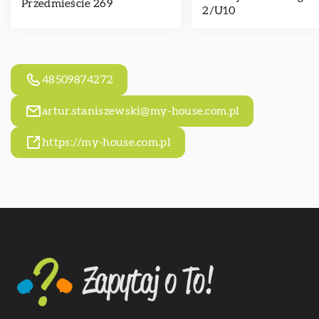
Przedmieście 269
2/U10
48509874272
artur.staniszewski@my-house.com.pl
https://my-house.com.pl