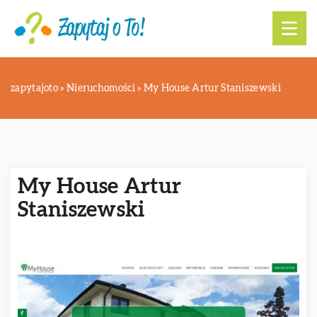
zapytajoto
»
Nieruchomości
»
My House Artur Staniszewski
My House Artur
Staniszewski