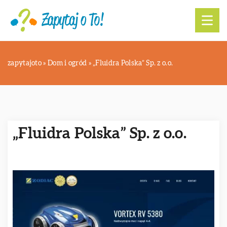
zapytajoto
»
Dom i ogród
»
„Fluidra Polska” Sp. z o.o.
„Fluidra Polska” Sp. z o.o.