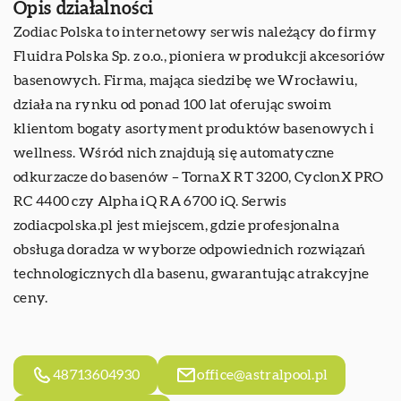
Opis działalności
Zodiac Polska
to internetowy serwis należący do firmy
Fluidra Polska Sp. z o.o., pioniera w produkcji akcesoriów
basenowych. Firma, mająca siedzibę we Wrocławiu,
działa na rynku od ponad 100 lat oferując swoim
klientom bogaty asortyment produktów basenowych i
wellness. Wśród nich znajdują się automatyczne
odkurzacze do basenów – TornaX RT 3200, CyclonX PRO
RC 4400 czy Alpha iQ RA 6700 iQ. Serwis
zodiacpolska.pl jest miejscem, gdzie profesjonalna
obsługa doradza w wyborze odpowiednich rozwiązań
technologicznych dla basenu, gwarantując atrakcyjne
ceny.
48713604930
office@astralpool.pl