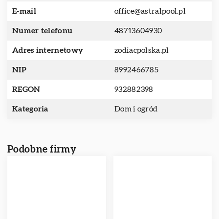
E-mail
office@astralpool.pl
Numer telefonu
48713604930
Adres internetowy
zodiacpolska.pl
NIP
8992466785
REGON
932882398
Kategoria
Dom i ogród
Podobne firmy