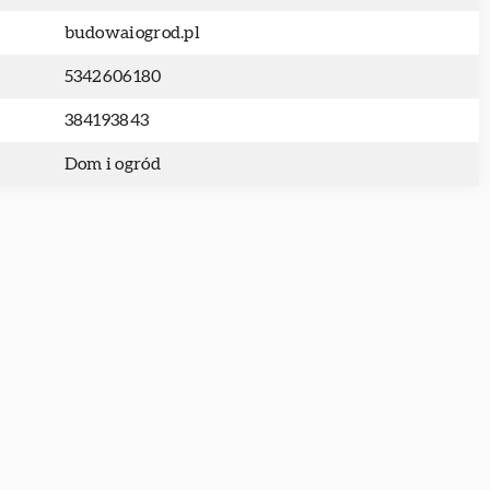
budowaiogrod.pl
5342606180
384193843
Dom i ogród