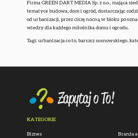
Firma GREEN DART MEDIA Sp. z o.o., mająca sied
tematyce budowa, dom i ogród, dostarczając cod
od urbanizacji, przez ciszę nocną w bloku po o
wiedzy dla każdego miłośnika domu i ogrodu.
Tagi:
urbanizacja co to
, barszcz sosnowskiego, ka
KATEGORIE
Biznes
Branża a