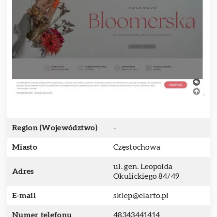
Region (Województwo)
-
Miasto
Częstochowa
ul. gen. Leopolda
Adres
Okulickiego 84/49
E-mail
sklep@elarto.pl
Numer telefonu
48343441414