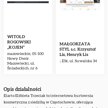
WITOLD
ROGOWSKI
MAŁGORZATA
„KOJEN”
STYL s.c. Krzysztof
mazowieckie, 05-100
Lis, Henryk Lis
Nowy Dwór
-, Ełk, ul. Suwalska 34
Mazowiecki, ul.
Śniadeckich, nr 6
Opis działalności
Elarto Elżbieta Trzeciak to internetowa hurtownia
kosmetyczna z siedzibą w Częstochowie, oferująca