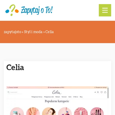
zapytajoto
»
Styl i moda
»
Celia
Celia