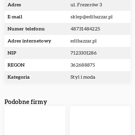
Adres
ul. Frezerów 3
E-mail
sklep@edibazzar.pl
Numer telefonu
48731484225
Adres internetowy
edibazzar.pl
NIP
7123301286
REGON
362688875
Kategoria
Styl i moda
Podobne firmy