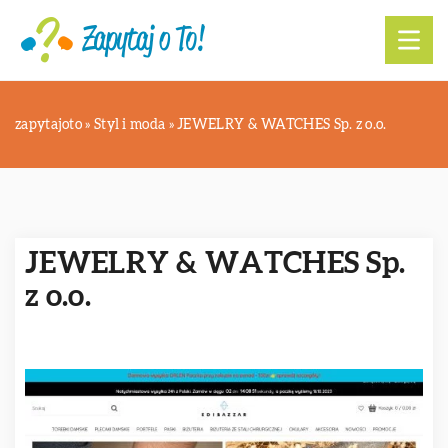
zapytajoto
»
Styl i moda
»
JEWELRY & WATCHES Sp. z o.o.
JEWELRY & WATCHES Sp.
z o.o.