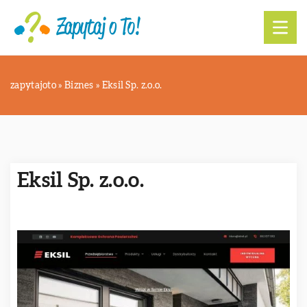
zapytajoto
»
Biznes
»
Eksil Sp. z.o.o.
Eksil Sp. z.o.o.