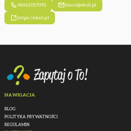
48662017092
biuro@eksil.pl
https://eksil.pl
NAWIGACJA
BLOG
POLITYKA PRYWATNOŚCI
REGULAMIN