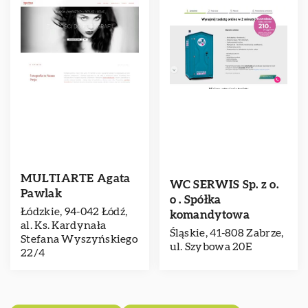
MULTIARTE Agata
WC SERWIS Sp. z o.
Pawlak
o . Spółka
Łódzkie, 94-042 Łódź,
komandytowa
al. Ks. Kardynała
Śląskie, 41-808 Zabrze,
Stefana Wyszyńskiego
ul. Szybowa 20E
22/4