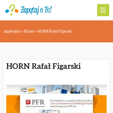
zapytajoto
»
Biznes
»
HORN Rafał Figarski
HORN Rafał Figarski