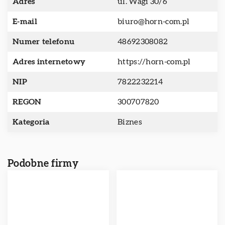
Adres
ul. Wagi 30/6
E-mail
biuro@horn-com.pl
Numer telefonu
48692308082
Adres internetowy
https://horn-com.pl
NIP
7822232214
REGON
300707820
Kategoria
Biznes
Podobne firmy