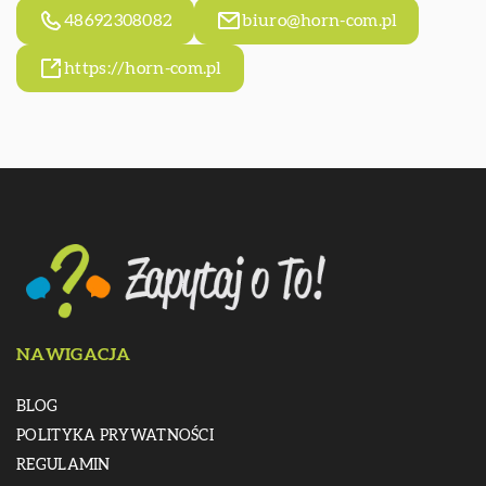
48692308082
biuro@horn-com.pl
https://horn-com.pl
NAWIGACJA
BLOG
POLITYKA PRYWATNOŚCI
REGULAMIN