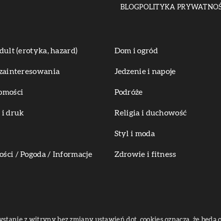
BLOG
POLITYKA PRYWATNOŚ
dult (erotyka, hazard)
Dom i ogród
zainteresowania
Jedzenie i napoje
omości
Podróże
i druk
Religia i duchowość
Styl i moda
ci / Pogoda / Informacje
Zdrowie i fitness
zystanie z witryny bez zmiany ustawień dot. cookies oznacza, że bę