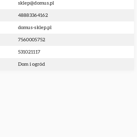
sklep@domus.pl
48883364162
domus-sklep.pl
7560005752
531021117
Dom i ogród