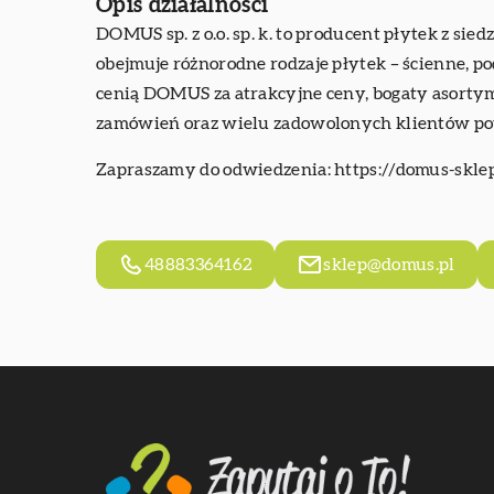
Opis działalności
DOMUS sp. z o.o. sp. k. to producent płytek z si
obejmuje różnorodne rodzaje płytek – ścienne, 
cenią DOMUS za atrakcyjne ceny, bogaty asortyme
zamówień oraz wielu zadowolonych klientów pot
Zapraszamy do odwiedzenia:
https://domus-skle
48883364162
sklep@domus.pl