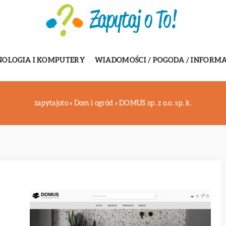
NOLOGIA I KOMPUTERY
WIADOMOŚCI / POGODA / INFORMA
zapytajoto
»
Dom i ogród
»
DOMUS sp. z o.o. sp. k.