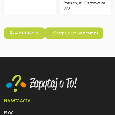
Poznań, ul. Ostrowska
398
48501052261
https://raf-mix.com.pl
NAWIGACJA
BLOG