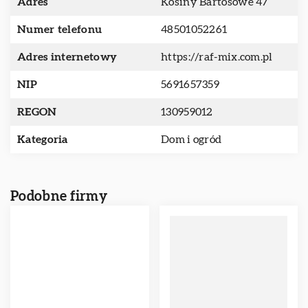
Adres
Kosiny Bartosowe 47
Numer telefonu
48501052261
Adres internetowy
https://raf-mix.com.pl
NIP
5691657359
REGON
130959012
Kategoria
Dom i ogród
Podobne firmy