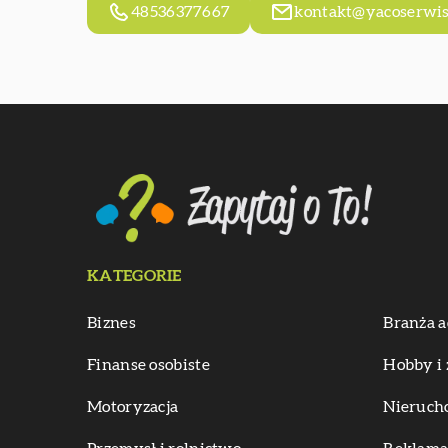
48536377667
kontakt@yacoserwis
KATEGORIE
Biznes
Branża a
Finanse osobiste
Hobby i 
Motoryzacja
Nieruch