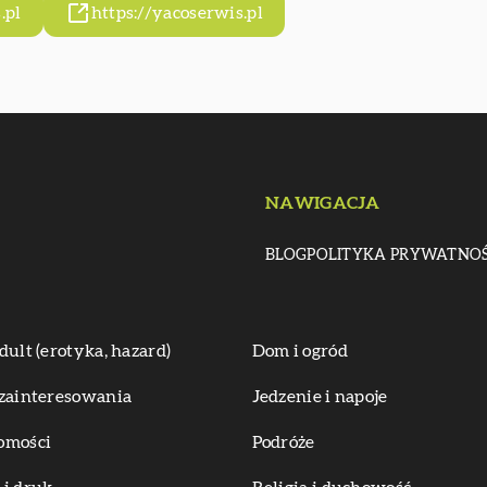
.pl
https://yacoserwis.pl
NAWIGACJA
BLOG
POLITYKA PRYWATNOŚ
dult (erotyka, hazard)
Dom i ogród
zainteresowania
Jedzenie i napoje
omości
Podróże