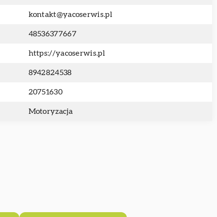
kontakt@yacoserwis.pl
48536377667
https://yacoserwis.pl
8942824538
20751630
Motoryzacja