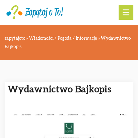
zapytajoto
»
Wiadomości / Pogoda / Informacje
»
Wydawnictwo
Bajkopis
Wydawnictwo Bajkopis