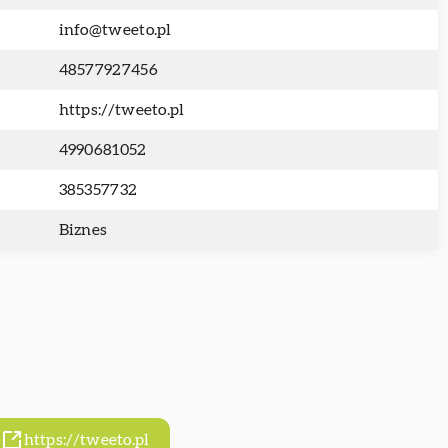
info@tweeto.pl
48577927456
https://tweeto.pl
4990681052
385357732
Biznes
https://tweeto.pl