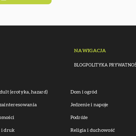
NAWIGACJA
BLOG
POLITYKA PRYWATNOŚ
dult (erotyka, hazard)
Dom i ogród
zainteresowania
Jedzenie i napoje
omości
Podróże
i druk
Religia i duchowość