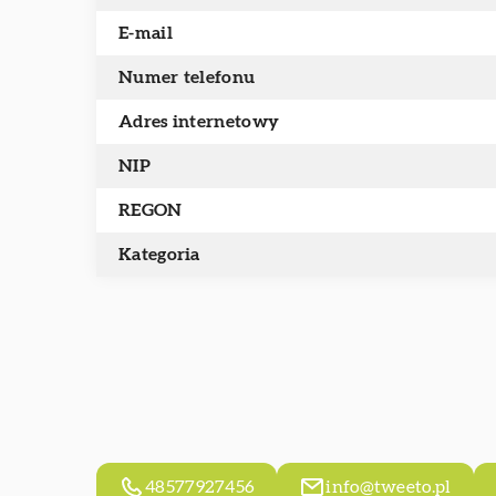
E-mail
Numer telefonu
Adres internetowy
NIP
REGON
Kategoria
48577927456
info@tweeto.pl