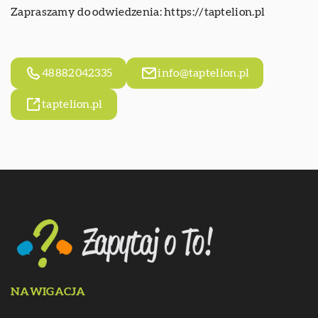
Zapraszamy do odwiedzenia:
https://taptelion.pl
48882042335
info@taptelion.pl
taptelion.pl
NAWIGACJA