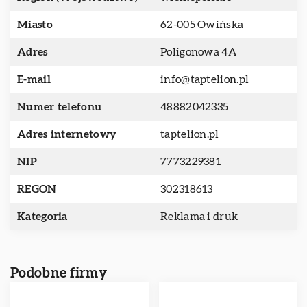
Miasto
62-005 Owińska
Adres
Poligonowa 4A
E-mail
info@taptelion.pl
Numer telefonu
48882042335
Adres internetowy
taptelion.pl
NIP
7773229381
REGON
302318613
Kategoria
Reklama i druk
Podobne firmy