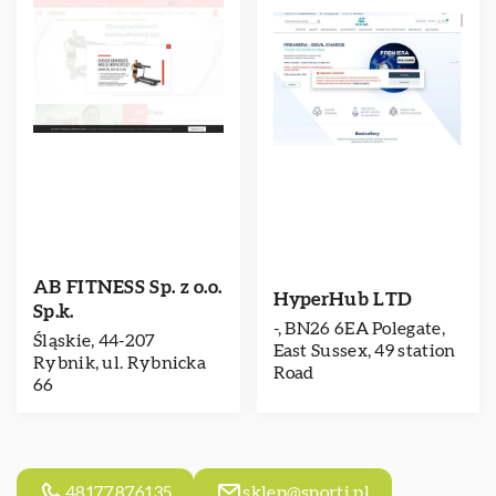
AB FITNESS Sp. z o.o.
HyperHub LTD
Sp.k.
-, BN26 6EA Polegate,
Śląskie, 44-207
East Sussex, 49 station
Rybnik, ul. Rybnicka
Road
66
48177876135
sklep@sporti.pl