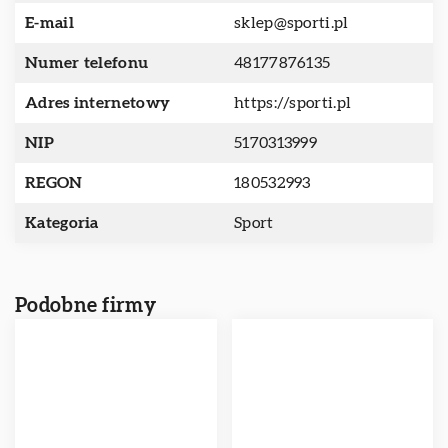
E-mail
sklep@sporti.pl
Numer telefonu
48177876135
Adres internetowy
https://sporti.pl
NIP
5170313999
REGON
180532993
Kategoria
Sport
Podobne firmy