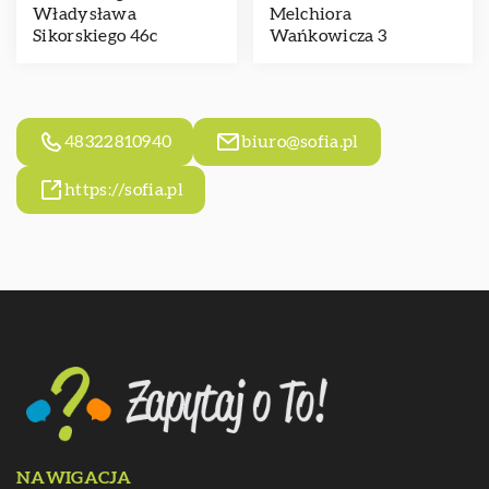
Władysława
Melchiora
Sikorskiego 46c
Wańkowicza 3
48322810940
biuro@sofia.pl
https://sofia.pl
NAWIGACJA