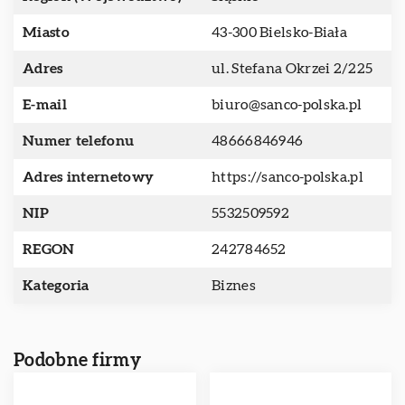
Miasto
43-300 Bielsko-Biała
Adres
ul. Stefana Okrzei 2/225
E-mail
biuro@sanco-polska.pl
Numer telefonu
48666846946
Adres internetowy
https://sanco-polska.pl
NIP
5532509592
REGON
242784652
Kategoria
Biznes
Podobne firmy