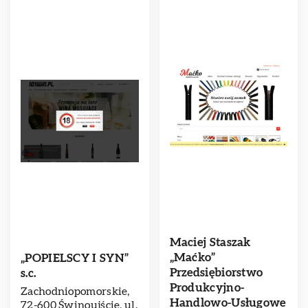
Maciej Staszak
„Maćko”
„POPIELSCY I SYN”
Przedsiębiorstwo
s.c.
Produkcyjno-
Zachodniopomorskie,
Handlowo-Usługowe
72-600 Świnoujście, ul.