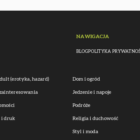
NAWIGACJA
BLOG
POLITYKA PRYWATNOŚ
dult (erotyka, hazard)
Dom i ogród
zainteresowania
Jedzenie i napoje
omości
Podróże
i druk
Religia i duchowość
Styl i moda