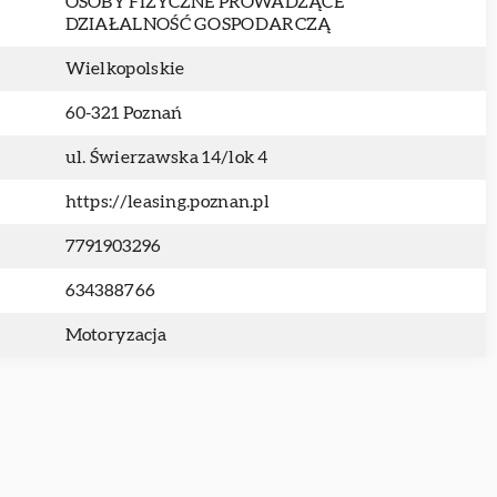
OSOBY FIZYCZNE PROWADZĄCE
DZIAŁALNOŚĆ GOSPODARCZĄ
Wielkopolskie
60-321 Poznań
ul. Świerzawska 14/lok 4
https://leasing.poznan.pl
7791903296
634388766
Motoryzacja