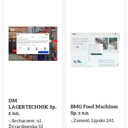
DM
BMG Food Machines
LAGERTECHNIK Sp.
Sp. z o.o.
z o.o.
-, Zamość, Lipsko 241
-, Sochaczew, ul.
Żyrardowska 53