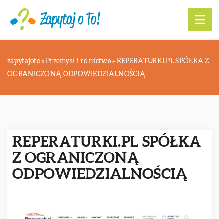
zapytajoto
»
Przemysł i rolnictwo
»
REPERATURKI.PL SPÓŁKA Z
OGRANICZONĄ ODPOWIEDZIALNOŚCIĄ
REPERATURKI.PL SPÓŁKA
Z OGRANICZONĄ
ODPOWIEDZIALNOŚCIĄ