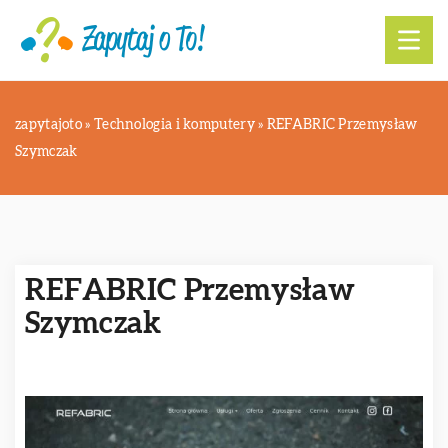
zapytajoto
»
Technologia i komputery
»
REFABRIC Przemysław
Szymczak
REFABRIC Przemysław
Szymczak