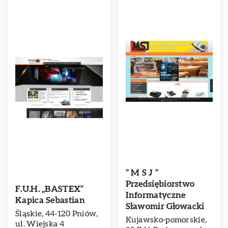
” M S J ”
Przedsiębiorstwo
F.U.H. „BASTEX”
Informatyczne
Kapica Sebastian
Sławomir Głowacki
Śląskie, 44-120 Pniów,
Kujawsko-pomorskie,
ul. Wiejska 4