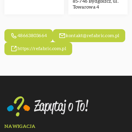
85-746 Bydgoszcz, ul.
Towarowa 4
48663803664
kontakt@refabric.com.pl
https://refabric.com.pl
NAWIGACJA