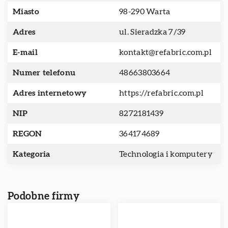
Miasto
98-290 Warta
Adres
ul. Sieradzka 7/39
E-mail
kontakt@refabric.com.pl
Numer telefonu
48663803664
Adres internetowy
https://refabric.com.pl
NIP
8272181439
REGON
364174689
Kategoria
Technologia i komputery
Podobne firmy