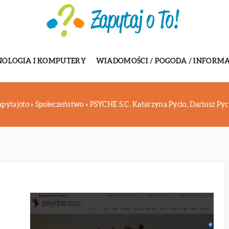
NOLOGIA I KOMPUTERY
WIADOMOŚCI / POGODA / INFORMA
apytajoto
»
Społeczeństwo
»
PSYCHE S.C. Katarzyna Pycio, Dariusz Pyc