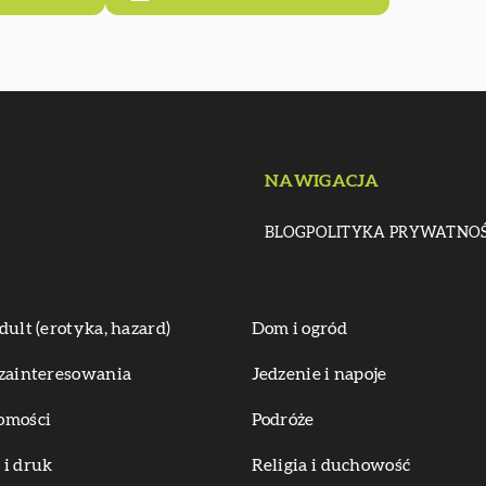
NAWIGACJA
BLOG
POLITYKA PRYWATNOŚ
dult (erotyka, hazard)
Dom i ogród
zainteresowania
Jedzenie i napoje
omości
Podróże
i druk
Religia i duchowość