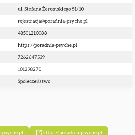
ul. Stefana Żeromskiego 51/10
rejestracja@poradnia-psyche.pl
48501210088
https://poradnia-psyche.pl
7262647539
101298270
Społeczeństwo
-psyche.pl
https://poradnia-psyche.pl