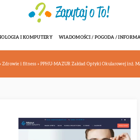
NOLOGIA I KOMPUTERY
WIADOMOŚCI / POGODA / INFORMA
»
Zdrowie i fitness
»
PPHU-MAZUR Zakład Optyki Okularowej inż. M