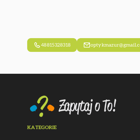
48815328318
optykmazur@gmail.
KATEGORIE