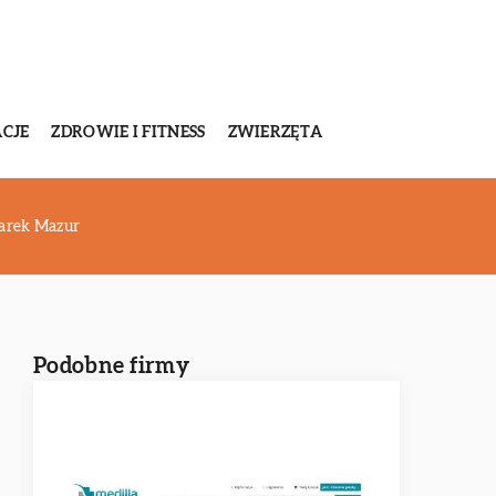
CJE
ZDROWIE I FITNESS
ZWIERZĘTA
arek Mazur
Podobne firmy