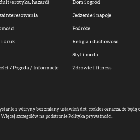
dult (erotyka, hazard)
Dom i ogród
zainteresowania
Jedzenie i napoje
omości
Podróże
i druk
Religia i duchowość
Styl i moda
ci / Pogoda / Informacje
Zdrowie i fitness
zystanie z witryny bez zmiany ustawień dot. cookies oznacza, że bę
Więcej szczegółów na podstronie
Polityka prywatności
.