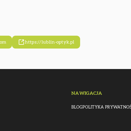
com
https://lublin-optyk.pl
NAWIGACJA
BLOG
POLITYKA PRYWATNOŚ