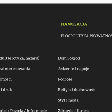
NAWIGACJA
BLOG
POLITYKA PRYWATNOŚ
dult (erotyka, hazard)
Dom i ogród
zainteresowania
Jedzenie i napoje
omości
Podróże
i druk
Religia i duchowość
Styl i moda
ci / Pogoda / Informacje
Zdrowie i fitness