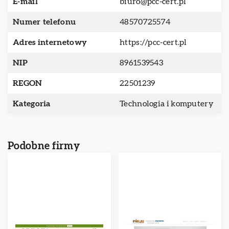
E-mail
biuro@pcc-cert.pl
Numer telefonu
48570725574
Adres internetowy
https://pcc-cert.pl
NIP
8961539543
REGON
22501239
Kategoria
Technologia i komputery
Podobne firmy