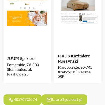
PIRUS Kazimierz
JUUPI Sp. z o.o.
Moszyński
Pomorskie, 76-200
Małopolskie, 30-741
Siemianice, ul.
Kraków, ul. Rączna
Piaskowa 25
25B
48570725574
biuro@pcc-cert.pl