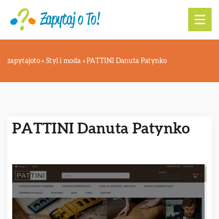
zapytajoto
»
Styl i moda
»
PATTINI Danuta Patynko
PATTINI Danuta Patynko