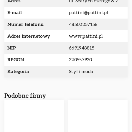
Adres
ul. Szarych Szeregów 7
E-mail
pattini@pattini.pl
Numer telefonu
48502257158
Adres internetowy
www.pattini.pl
NIP
6691948815
REGON
320557930
Kategoria
Styl i moda
Podobne firmy