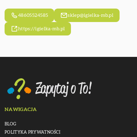
48605524585
sklep@igielka-mb.pl
https://igielka-mb.pl
NAWIGACJA
BLOG
POLITYKA PRYWATNOŚCI