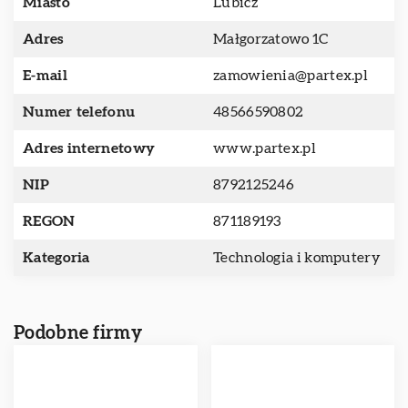
Miasto
Lubicz
Adres
Małgorzatowo 1C
E-mail
zamowienia@partex.pl
Numer telefonu
48566590802
Adres internetowy
www.partex.pl
NIP
8792125246
REGON
871189193
Kategoria
Technologia i komputery
Podobne firmy