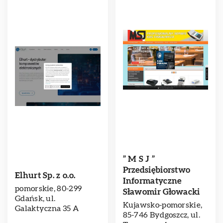
” M S J ”
Przedsiębiorstwo
Elhurt Sp. z o.o.
Informatyczne
pomorskie, 80-299
Sławomir Głowacki
Gdańsk, ul.
Kujawsko-pomorskie,
Galaktyczna 35 A
85-746 Bydgoszcz, ul.