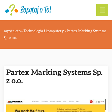
zapytajoto
»
Technologia i komputery
»
Partex Marking Systems
Sp. z o.o.
Partex Marking Systems Sp.
z o.o.