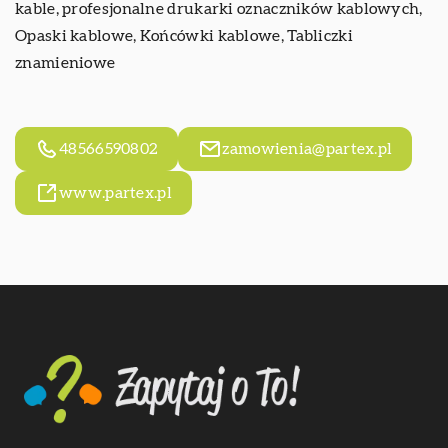
kable,
profesjonalne drukarki oznaczników kablowych
,
Opaski kablowe, Końcówki kablowe, Tabliczki
znamieniowe
48566590802
zamowienia@partex.pl
www.partex.pl