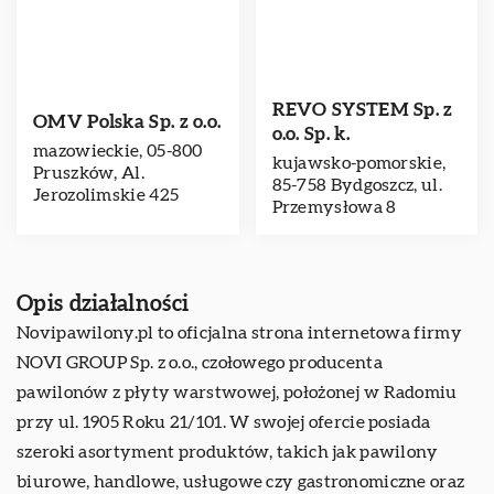
REVO SYSTEM Sp. z
OMV Polska Sp. z o.o.
o.o. Sp. k.
mazowieckie, 05-800
kujawsko-pomorskie,
Pruszków, Al.
85-758 Bydgoszcz, ul.
Jerozolimskie 425
Przemysłowa 8
Opis działalności
Novipawilony.pl to oficjalna strona internetowa firmy
NOVI GROUP Sp. z o.o., czołowego producenta
pawilonów z płyty warstwowej, położonej w Radomiu
przy ul. 1905 Roku 21/101. W swojej ofercie posiada
szeroki asortyment produktów, takich jak pawilony
biurowe, handlowe, usługowe czy gastronomiczne oraz