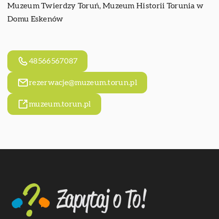
Muzeum Twierdzy Toruń, Muzeum Historii Torunia w
Domu Eskenów
48566567087
rezerwacje@muzeum.torun.pl
muzeum.torun.pl