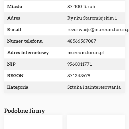
Miasto
87-100 Toruń
Adres
Rynku Staromiejskim 1
E-mail
rezerwacje@muzeum.torun.p
Numer telefonu
48566567087
Adres internetowy
muzeum.torun.pl
NIP
9560011771
REGON
871243679
Kategoria
Sztuka i zainteresowania
Podobne firmy