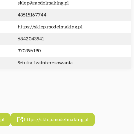
sklep@modelmaking.pl
48515167744
https://sklep.modelmaking.pl
6842043941
370396190
Sztuka i zainteresowania
pl
https://sklep.modelmaking.pl