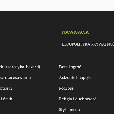
NAWIGACJA
BLOG
POLITYKA PRYWATNOŚ
dult (erotyka, hazard)
Dom i ogród
zainteresowania
Jedzenie i napoje
omości
Podróże
i druk
Religia i duchowość
Styl i moda