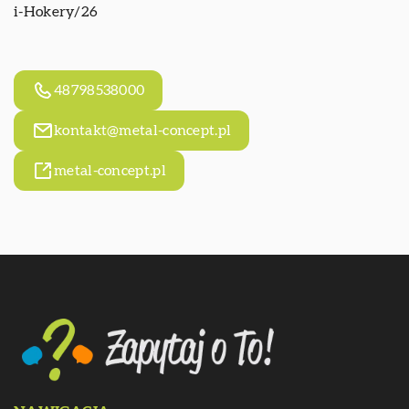
i-Hokery/26
48798538000
kontakt@metal-concept.pl
metal-concept.pl